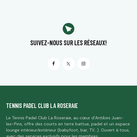
SUIVEZ-NOUS
SUR LES RÉSEAUX!
TENNIS PADEL CLUB LA ROSERAIE
Le Tennis Padel Club La Roseraie, au cœur d’Antibes Juan-
les-Pins, offre des courts en terre battue, padel et un espace
lounge intérieur/extérieur (babyfoot, bar, TV…). Ouvert à tous,
avec des services exclusifs pour les membres.