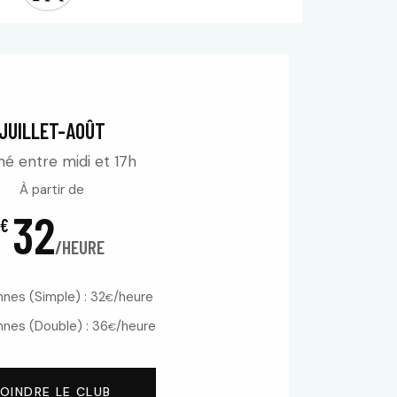
JUILLET-AOÛT
é entre midi et 17h
À partir de
32
€
/HEURE
nes (Simple) : 32
/heure
€
nes (Double) : 36
/heure
€
JOINDRE LE CLUB