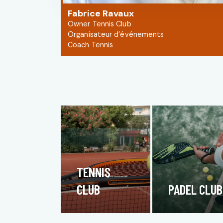
Fabrice Ravaux
Owner Tennis Club
Organisateur d’événements
Coach Tennis
TENNIS
CLUB
PADEL CLUB