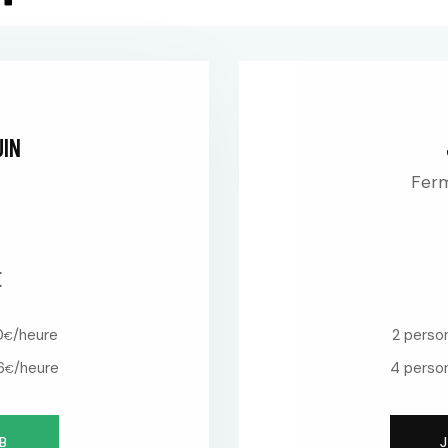
UIN
Ferm
E
0
/heure
2 person
€
6
/heure
4 person
€
B