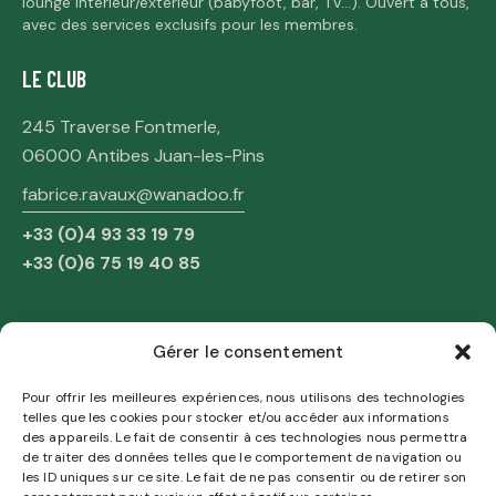
lounge intérieur/extérieur (babyfoot, bar, TV…). Ouvert à tous,
avec des services exclusifs pour les membres.
LE CLUB
245 Traverse Fontmerle,
06000 Antibes Juan-les-Pins
fabrice.ravaux@wanadoo.fr
+33 (0)4 93 33 19 79
+33 (0)6 75 19 40 85
NAVIGATION
Gérer le consentement
Accueil
Pour offrir les meilleures expériences, nous utilisons des technologies
telles que les cookies pour stocker et/ou accéder aux informations
Mentions Légales
des appareils. Le fait de consentir à ces technologies nous permettra
Politique de confidentialité
de traiter des données telles que le comportement de navigation ou
les ID uniques sur ce site. Le fait de ne pas consentir ou de retirer son
Politique de Cookies