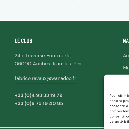
LE CLUB
NA
245 Traverse Fontmerle,
Ac
06000 Antibes Juan-les-Pins
Me
fabrice.ravaux@wanadoo.fr
Po
Po
+33 (0)4 93 33 19 79
Pour offrir 
cookies pou
+33 (0)6 75 19 40 85
Re
consentir à
comportemen
consentir o
caractérist