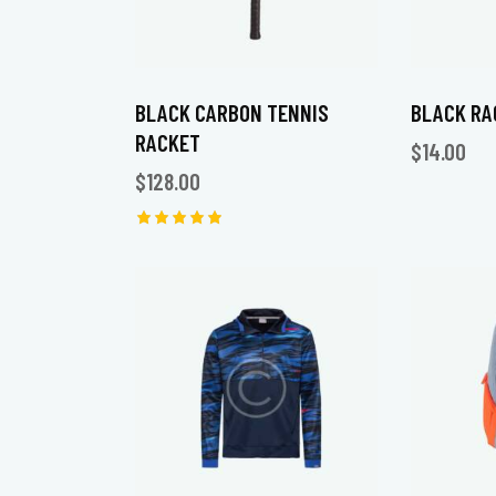
BLACK CARBON TENNIS
BLACK RA
RACKET
$
14.00
$
128.00
Note
5.00
sur 5