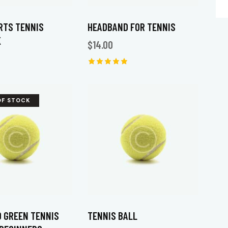
RTS TENNIS
HEADBAND FOR TENNIS
K
$
14.00
Note
5.00
sur 5
OF STOCK
 GREEN TENNIS
TENNIS BALL