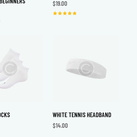
 BEGINNERS
$
19.00
Note
5.00
sur 5
OCKS
WHITE TENNIS HEADBAND
$
14.00