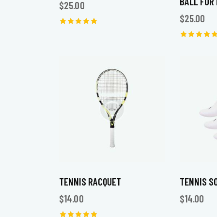
BALL FOR
$
25.00
$
25.00
Note
5.00
Note
sur 5
5.00
sur 5
TENNIS RACQUET
TENNIS S
$
14.00
$
14.00