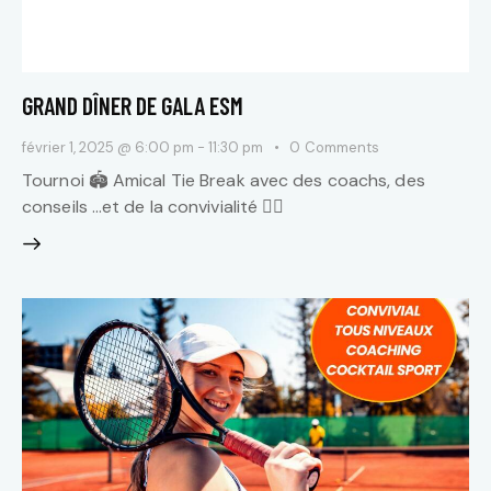
GRAND DÎNER DE GALA ESM
février 1, 2025 @ 6:00 pm
-
11:30 pm
0
Comments
Tournoi 🏟️ Amical Tie Break avec des coachs, des
conseils …et de la convivialité 👯‍♀️