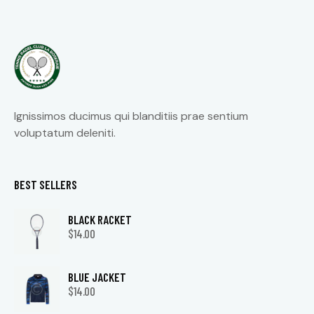
Ignissimos ducimus qui blanditiis prae sentium
voluptatum deleniti.
BEST SELLERS
BLACK RACKET
$
14.00
BLUE JACKET
$
14.00